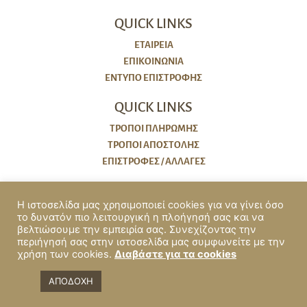
QUICK LINKS
ΕΤΑΙΡΕΙΑ
ΕΠΙΚΟΙΝΩΝΙΑ
ΈΝΤΥΠΟ ΕΠΙΣΤΡΟΦΉΣ
QUICK LINKS
ΤΡΌΠΟΙ ΠΛΗΡΩΜΉΣ
ΤΡΌΠΟΙ ΑΠΟΣΤΟΛΉΣ
ΕΠΙΣΤΡΟΦΈΣ / ΑΛΛΑΓΈΣ
ΠΟΛΙΤΙΚΕΣ
Η ιστοσελίδα μας χρησιμοποιεί cookies για να γίνει όσο
το δυνατόν πιο λειτουργική η πλοήγησή σας και να
COOKIES
βελτιώσουμε την εμπειρία σας. Συνεχίζοντας την
ΠΟΛΙΤΙΚΗ ΑΠΟΡΡΗΤΟΥ
περιήγησή σας στην ιστοσελίδα μας συμφωνείτε με την
χρήση των cookies.
Διαβάστε για τα cookies
ΟΡΟΙ ΧΡΗΣΗΣ & ΠΡΟΫΠΟΘΕΣΕΙΣ
ΠΡΟΣΒΑΣΙΜΌΤΗΤΑ
ΑΠΟΔΟΧΗ