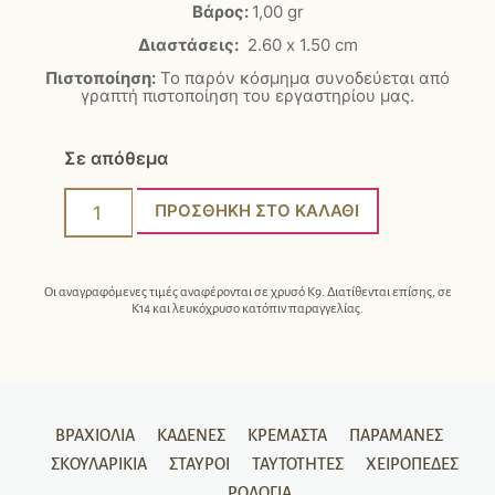
Βάρος:
1,00 gr
Διαστάσεις:
2.60 x 1.50 cm
Πιστοποίηση:
Το παρόν κόσμημα συνοδεύεται από
γραπτή πιστοποίηση του εργαστηρίου μας.
Σε απόθεμα
ΠΡΟΣΘΉΚΗ ΣΤΟ ΚΑΛΆΘΙ
Οι αναγραφόμενες τιμές αναφέρονται σε χρυσό Κ9. Διατίθενται επίσης, σε
Κ14 και λευκόχρυσο κατόπιν παραγγελίας.
ΒΡΑΧΙΌΛΙΑ
ΚΑΔΈΝΕΣ
ΚΡΕΜΑΣΤΆ
ΠΑΡΑΜΆΝΕΣ
ΣΚΟΥΛΑΡΊΚΙΑ
ΣΤΑΥΡΟΊ
ΤΑΥΤΌΤΗΤΕΣ
ΧΕΙΡΟΠΈΔΕΣ
ΡΟΛΌΓΙΑ