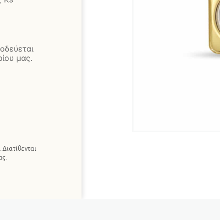
οδεύεται
ίου μας.
 Διατίθενται
ας.