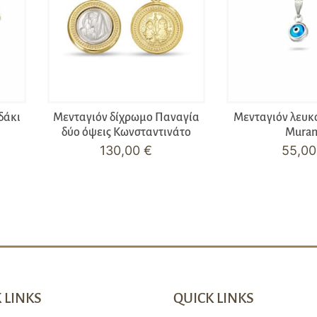
δάκι
Μενταγιόν δίχρωμο Παναγία
Μενταγιόν λευκ
δύο όψεις Κωνσταντινάτο
Mura
130,00
€
55,0
 LINKS
QUICK LINKS