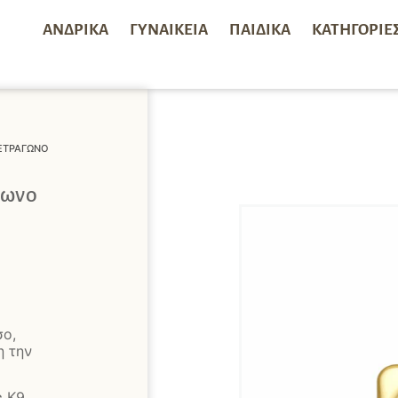
ΑΝΔΡΙΚΆ
ΓΥΝΑΙΚΕΊΑ
ΠΑΙΔΙΚΆ
ΚΑΤΗΓΟΡΊΕ
ΕΤΡΆΓΩΝΟ
γωνο
σο,
η την
ς Κ9