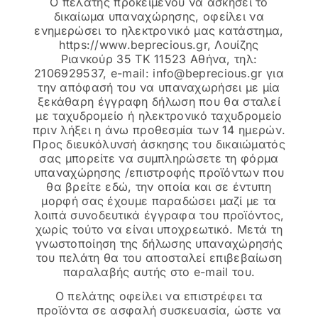
Ο πελάτης προκειμένου να ασκήσει το
δικαίωμα υπαναχώρησης, οφείλει να
ενημερώσει το ηλεκτρονικό μας κατάστημα,
https://www.beprecious.gr, Λουίζης
Ριανκούρ 35 ΤΚ 11523 Αθήνα, τηλ:
2106929537, e-mail:
info@beprecious.gr
για
την απόφασή του να υπαναχωρήσει με μία
ξεκάθαρη έγγραφη δήλωση που θα σταλεί
με ταχυδρομείο ή ηλεκτρονικό ταχυδρομείο
πριν λήξει η άνω προθεσμία των 14 ημερών.
Προς διευκόλυνσή άσκησης του δικαιώματός
σας μπορείτε να συμπληρώσετε τη φόρμα
υπαναχώρησης /επιστροφής προϊόντων που
θα βρείτε εδώ, την οποία και σε έντυπη
μορφή σας έχουμε παραδώσει μαζί με τα
λοιπά συνοδευτικά έγγραφα του προϊόντος,
χωρίς τούτο να είναι υποχρεωτικό. Μετά τη
γνωστοποίηση της δήλωσης υπαναχώρησής
του πελάτη θα του αποσταλεί επιβεβαίωση
παραλαβής αυτής στο e-mail του.
Ο πελάτης οφείλει να επιστρέφει τα
προϊόντα σε ασφαλή συσκευασία, ώστε να