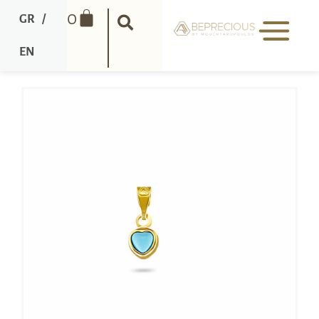
0
GR
/
EN