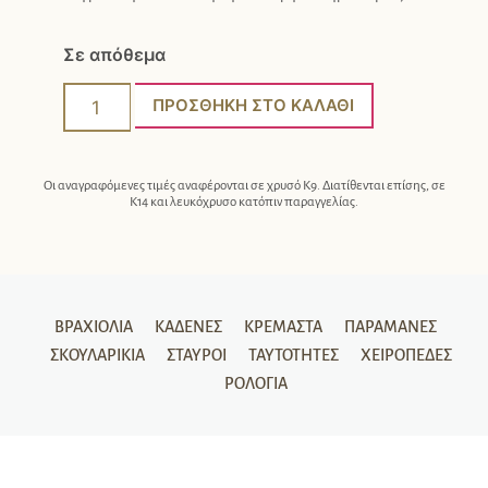
Σε απόθεμα
ΠΡΟΣΘΉΚΗ ΣΤΟ ΚΑΛΆΘΙ
Οι αναγραφόμενες τιμές αναφέρονται σε χρυσό Κ9. Διατίθενται επίσης, σε
Κ14 και λευκόχρυσο κατόπιν παραγγελίας.
ΒΡΑΧΙΌΛΙΑ
ΚΑΔΈΝΕΣ
ΚΡΕΜΑΣΤΆ
ΠΑΡΑΜΆΝΕΣ
ΣΚΟΥΛΑΡΊΚΙΑ
ΣΤΑΥΡΟΊ
ΤΑΥΤΌΤΗΤΕΣ
ΧΕΙΡΟΠΈΔΕΣ
ΡΟΛΌΓΙΑ