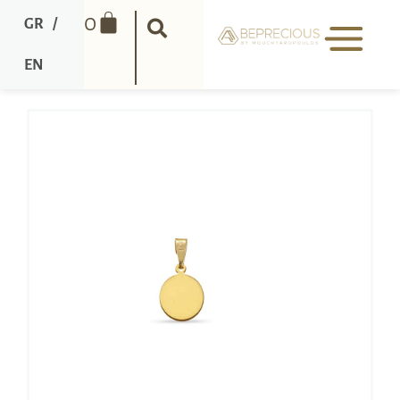
0
GR
/
EN