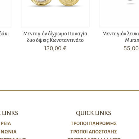
δάκι
Μενταγιόν δίχρωμο Παναγία
Μενταγιόν λευκ
δύο όψεις Κωνσταντινάτο
Mura
130,00
€
55,0
 LINKS
QUICK LINKS
ΙΡΕΙΑ
ΤΡΌΠΟΙ ΠΛΗΡΩΜΉΣ
ΙΝΩΝΙΑ
ΤΡΌΠΟΙ ΑΠΟΣΤΟΛΉΣ