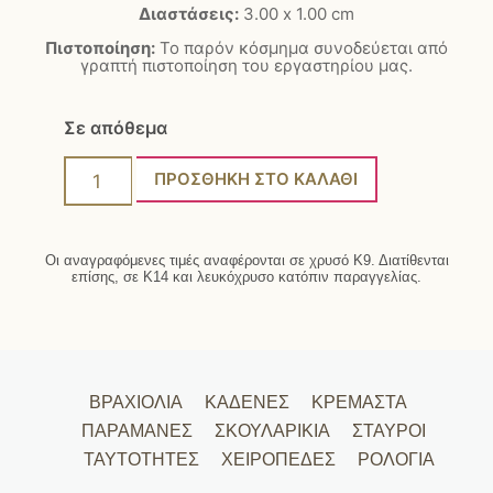
Διαστάσεις:
3.00 x 1.00 cm
Πιστοποίηση:
Το παρόν κόσμημα συνοδεύεται από
γραπτή πιστοποίηση του εργαστηρίου μας.
Σε απόθεμα
ΠΡΟΣΘΉΚΗ ΣΤΟ ΚΑΛΆΘΙ
Οι αναγραφόμενες τιμές αναφέρονται σε χρυσό Κ9. Διατίθενται
επίσης, σε Κ14 και λευκόχρυσο κατόπιν παραγγελίας.
ΒΡΑΧΙΌΛΙΑ
ΚΑΔΈΝΕΣ
ΚΡΕΜΑΣΤΆ
ΠΑΡΑΜΆΝΕΣ
ΣΚΟΥΛΑΡΊΚΙΑ
ΣΤΑΥΡΟΊ
ΤΑΥΤΌΤΗΤΕΣ
ΧΕΙΡΟΠΈΔΕΣ
ΡΟΛΌΓΙΑ