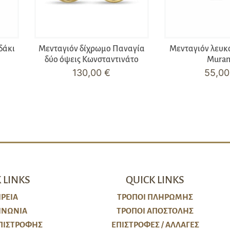
δάκι
Μενταγιόν δίχρωμο Παναγία
Μενταγιόν λευκ
δύο όψεις Κωνσταντινάτο
Mura
130,00
€
55,0
 LINKS
QUICK LINKS
ΙΡΕΙΑ
ΤΡΌΠΟΙ ΠΛΗΡΩΜΉΣ
ΙΝΩΝΙΑ
ΤΡΌΠΟΙ ΑΠΟΣΤΟΛΉΣ
ΠΙΣΤΡΟΦΉΣ
ΕΠΙΣΤΡΟΦΈΣ / ΑΛΛΑΓΈΣ