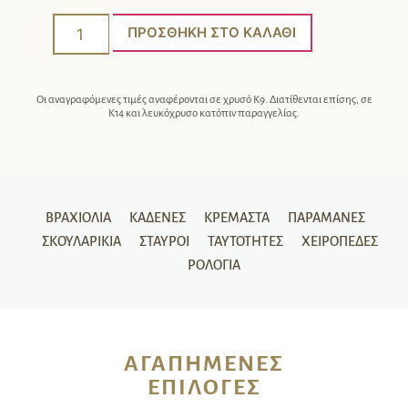
ΠΡΟΣΘΉΚΗ ΣΤΟ ΚΑΛΆΘΙ
Οι αναγραφόμενες τιμές αναφέρονται σε χρυσό Κ9. Διατίθενται επίσης, σε
Κ14 και λευκόχρυσο κατόπιν παραγγελίας.
ΒΡΑΧΙΌΛΙΑ
ΚΑΔΈΝΕΣ
ΚΡΕΜΑΣΤΆ
ΠΑΡΑΜΆΝΕΣ
ΣΚΟΥΛΑΡΊΚΙΑ
ΣΤΑΥΡΟΊ
ΤΑΥΤΌΤΗΤΕΣ
ΧΕΙΡΟΠΈΔΕΣ
ΡΟΛΌΓΙΑ
ΑΓΑΠΗΜΈΝΕΣ
ΕΠΙΛΟΓΈΣ