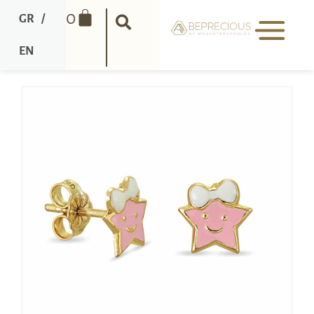
0
GR
/
EN