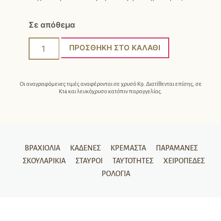
Σε απόθεμα
ΠΡΟΣΘΉΚΗ ΣΤΟ ΚΑΛΆΘΙ
Οι αναγραφόμενες τιμές αναφέρονται σε χρυσό Κ9. Διατίθενται επίσης, σε
Κ14 και λευκόχρυσο κατόπιν παραγγελίας.
ΒΡΑΧΙΌΛΙΑ
ΚΑΔΈΝΕΣ
ΚΡΕΜΑΣΤΆ
ΠΑΡΑΜΆΝΕΣ
ΣΚΟΥΛΑΡΊΚΙΑ
ΣΤΑΥΡΟΊ
ΤΑΥΤΌΤΗΤΕΣ
ΧΕΙΡΟΠΈΔΕΣ
ΡΟΛΌΓΙΑ