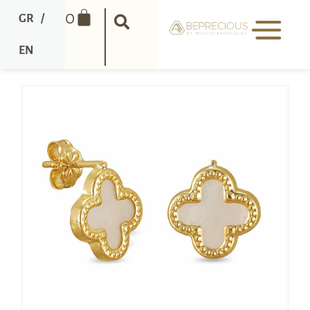
0
GR
/
EN