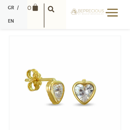
0
GR
/
EN