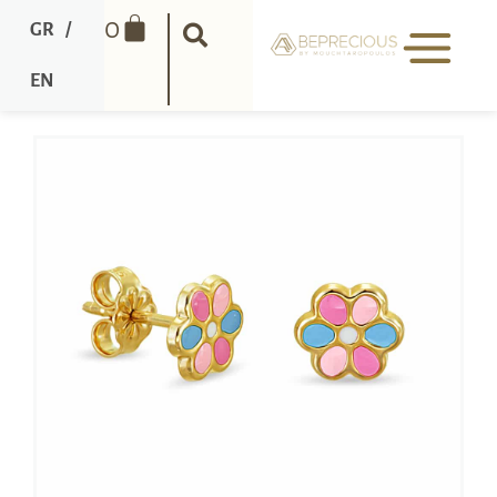
0
GR
/
EN