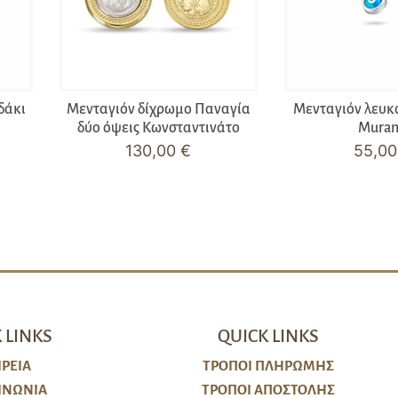
δάκι
Μενταγιόν δίχρωμο Παναγία
Μενταγιόν λευκ
δύο όψεις Κωνσταντινάτο
Mura
130,00
€
55,0
 LINKS
QUICK LINKS
ΙΡΕΙΑ
ΤΡΌΠΟΙ ΠΛΗΡΩΜΉΣ
ΙΝΩΝΙΑ
ΤΡΌΠΟΙ ΑΠΟΣΤΟΛΉΣ