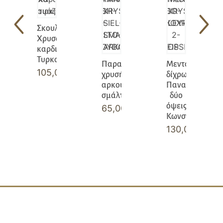
Σκουλαρίκια
Χρυσά
καρδιές
Τυρκουάζ
Παραμάνα
Μενταγιόν
105,00
€
χρυσή
δίχρωμο
αρκουδάκι
Παναγία
σμάλτο
δύο
όψεις
65,00
€
Κωνσταντινάτο
130,00
€