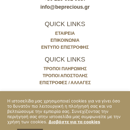
info@beprecious.gr
QUICK LINKS
ΕΤΑΙΡΕΙΑ
ΕΠΙΚΟΙΝΩΝΙΑ
ΈΝΤΥΠΟ ΕΠΙΣΤΡΟΦΉΣ
QUICK LINKS
ΤΡΌΠΟΙ ΠΛΗΡΩΜΉΣ
ΤΡΌΠΟΙ ΑΠΟΣΤΟΛΉΣ
ΕΠΙΣΤΡΟΦΈΣ / ΑΛΛΑΓΈΣ
ΠΟΛΙΤΙΚΕΣ
Η ιστοσελίδα μας χρησιμοποιεί cookies για να γίνει όσο
το δυνατόν πιο λειτουργική η πλοήγησή σας και να
COOKIES
βελτιώσουμε την εμπειρία σας. Συνεχίζοντας την
ΠΟΛΙΤΙΚΗ ΑΠΟΡΡΗΤΟΥ
περιήγησή σας στην ιστοσελίδα μας συμφωνείτε με την
ΟΡΟΙ ΧΡΗΣΗΣ & ΠΡΟΫΠΟΘΕΣΕΙΣ
χρήση των cookies.
Διαβάστε για τα cookies
ΠΡΟΣΒΑΣΙΜΌΤΗΤΑ