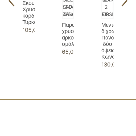
Σκουλαρίκια
Χρυσά
καρδιές
Τυρκουάζ
Παραμάνα
Μενταγιόν
105,00
€
χρυσή
δίχρωμο
αρκουδάκι
Παναγία
σμάλτο
δύο
όψεις
65,00
€
Κωνσταντινάτ
130,00
€