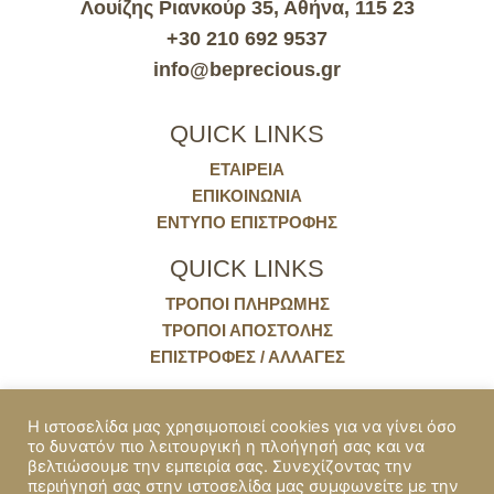
Λουίζης Ριανκούρ 35, Αθήνα, 115 23
+30 210 692 9537
info@beprecious.gr
QUICK LINKS
ΕΤΑΙΡΕΙΑ
ΕΠΙΚΟΙΝΩΝΙΑ
ΈΝΤΥΠΟ ΕΠΙΣΤΡΟΦΉΣ
QUICK LINKS
ΤΡΌΠΟΙ ΠΛΗΡΩΜΉΣ
ΤΡΌΠΟΙ ΑΠΟΣΤΟΛΉΣ
ΕΠΙΣΤΡΟΦΈΣ / ΑΛΛΑΓΈΣ
ΠΟΛΙΤΙΚΕΣ
Η ιστοσελίδα μας χρησιμοποιεί cookies για να γίνει όσο
το δυνατόν πιο λειτουργική η πλοήγησή σας και να
COOKIES
βελτιώσουμε την εμπειρία σας. Συνεχίζοντας την
ΠΟΛΙΤΙΚΗ ΑΠΟΡΡΗΤΟΥ
περιήγησή σας στην ιστοσελίδα μας συμφωνείτε με την