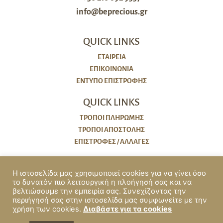
info@beprecious.gr
QUICK LINKS
ΕΤΑΙΡΕΙΑ
ΕΠΙΚΟΙΝΩΝΙΑ
ΈΝΤΥΠΟ ΕΠΙΣΤΡΟΦΉΣ
QUICK LINKS
ΤΡΌΠΟΙ ΠΛΗΡΩΜΉΣ
ΤΡΌΠΟΙ ΑΠΟΣΤΟΛΉΣ
ΕΠΙΣΤΡΟΦΈΣ / ΑΛΛΑΓΈΣ
ΠΟΛΙΤΙΚΕΣ
Η ιστοσελίδα μας χρησιμοποιεί cookies για να γίνει όσο
το δυνατόν πιο λειτουργική η πλοήγησή σας και να
COOKIES
βελτιώσουμε την εμπειρία σας. Συνεχίζοντας την
ΠΟΛΙΤΙΚΗ ΑΠΟΡΡΗΤΟΥ
περιήγησή σας στην ιστοσελίδα μας συμφωνείτε με την
χρήση των cookies.
Διαβάστε για τα cookies
ΟΡΟΙ ΧΡΗΣΗΣ & ΠΡΟΫΠΟΘΕΣΕΙΣ
ΠΡΟΣΒΑΣΙΜΌΤΗΤΑ