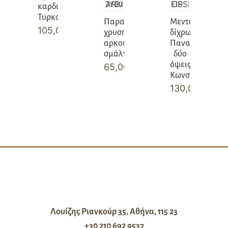
καρδιές
Τυρκουάζ
Παραμάνα
Μενταγιόν
105,00
€
χρυσή
δίχρωμο
αρκουδάκι
Παναγία
σμάλτο
δύο
όψεις
65,00
€
Κωνσταντινάτο
130,00
€
Λουίζης Ριανκούρ 35, Αθήνα, 115 23
+30 210 692 9537