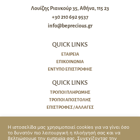
Λουίζης Ριανκούρ 35, Αθήνα, 115 23
+30 210 692 9537
info@beprecious.gr
QUICK LINKS
ΕΤΑΙΡΕΙΑ
ΕΠΙΚΟΙΝΩΝΙΑ
ΈΝΤΥΠΟ ΕΠΙΣΤΡΟΦΉΣ
QUICK LINKS
ΤΡΌΠΟΙ ΠΛΗΡΩΜΉΣ
ΤΡΌΠΟΙ ΑΠΟΣΤΟΛΉΣ
ΕΠΙΣΤΡΟΦΈΣ / ΑΛΛΑΓΈΣ
ΠΟΛΙΤΙΚΕΣ
Η ιστοσελίδα μας χρησιμοποιεί cookies για να γίνει όσο
το δυνατόν πιο λειτουργική η πλοήγησή σας και να
COOKIES
βελτιώσουμε την εμπειρία σας. Συνεχίζοντας την