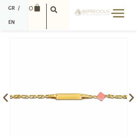
0
GR
/
EN