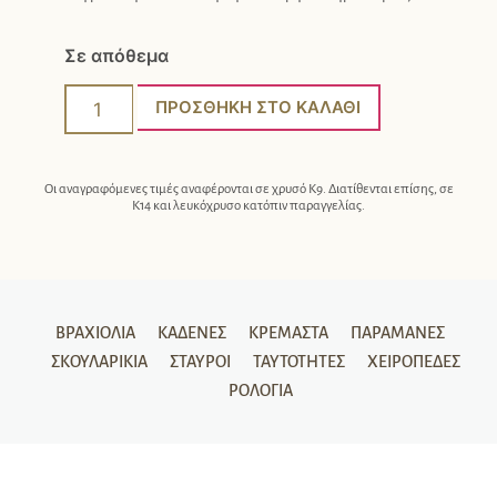
Σε απόθεμα
ΠΡΟΣΘΉΚΗ ΣΤΟ ΚΑΛΆΘΙ
Οι αναγραφόμενες τιμές αναφέρονται σε χρυσό Κ9. Διατίθενται επίσης, σε
Κ14 και λευκόχρυσο κατόπιν παραγγελίας.
ΒΡΑΧΙΌΛΙΑ
ΚΑΔΈΝΕΣ
ΚΡΕΜΑΣΤΆ
ΠΑΡΑΜΆΝΕΣ
ΣΚΟΥΛΑΡΊΚΙΑ
ΣΤΑΥΡΟΊ
ΤΑΥΤΌΤΗΤΕΣ
ΧΕΙΡΟΠΈΔΕΣ
ΡΟΛΌΓΙΑ