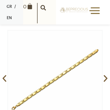
0
GR
/
EN